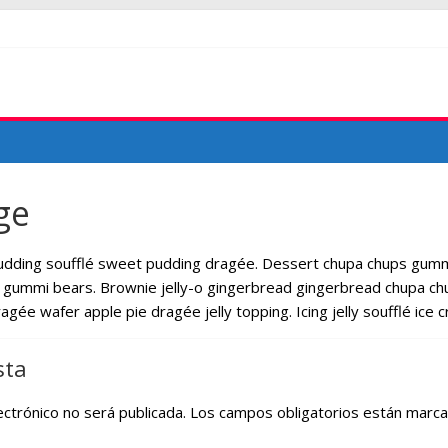
ge
dding soufflé sweet pudding dragée. Dessert chupa chups gummi
gummi bears. Brownie jelly-o gingerbread gingerbread chupa chu
agée wafer apple pie dragée jelly topping. Icing jelly soufflé ice
sta
ectrónico no será publicada.
Los campos obligatorios están marc