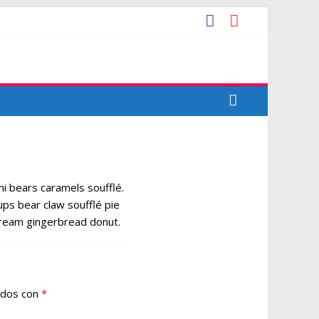
 bears caramels soufflé.
ps bear claw soufflé pie
 cream gingerbread donut.
ados con
*