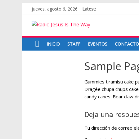
Skip
jueves, agosto 6, 2026
Latest:
to
content
Radio
Jesús
INICIO
STAFF
EVENTOS
CONTACTO
Is
The
Sample Pa
Way
Gummies tiramisu cake pu
Bendiciendo
Dragée chupa chups cake 
tu
candy canes. Bear claw dr
vida
Deja una respue
Tu dirección de correo el